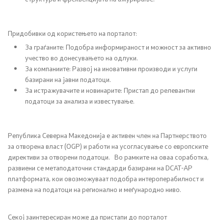
Односи со јавност
Придобивки од користењето на порталот:
Соопштенија
За граѓаните: Подобра информираност и можност за активно
учество во донесувањето на одлуки.
За компаниите: Развој на иновативни производи и услуги
Новости
базирани на јавни податоци.
За истражувачите и новинарите: Пристап до релевантни
Интервјуа
податоци за анализа и известување.
Прес-конференции
Република Северна Македонија е активен член на Партнерството
Слободен пристап до информации од јавен карактер
за отворена власт (OGP) и работи на усогласување со европските
директиви за отворени податоци. Во рамките на оваа соработка,
развиени се метаподаточни стандарди базирани на DCAT-AP
Интегритет
платформата, кои овозможуваат подобра интероперабилност и
размена на податоци на регионално и меѓународно ниво.
Јавни расправи
Секој заинтересиран може да пристапи до порталот
Конкурси