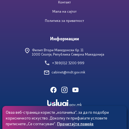
Контакт
Документи за Сајбер Безбедност
Мапа на сајтот
Политика за приватност
За нас
Информации
Филип Втори Македонски бр. 11
1000 Скопје, Република Северна Македонија
Со еден клик до сите услуги
+389(0)2 3200 999
cabinet@mdt.gov.mk
Оваа веб-страница користи „колачиња“, за да го подобри
корисничкото искуство. Доколку ги прифаќате условите
притиснете „Се согласувам“.
Прочитајте повеќе