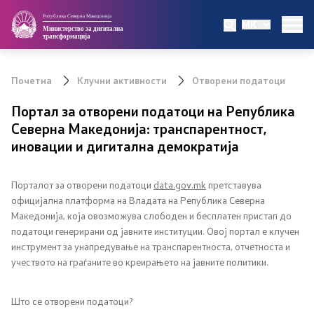
Република Северна Македонија
MK
Министерство
Министерство за дигитална
трансформација
Мисија и визија
Почетна
Клучни активности
Отворени податоци
Организациска структура
Портал за отворени податоци на Република
Северна Македонија: транспарентност,
Министер
иновации и дигитална демократија
Заменик министер
Порталот за отворени податоци
data.gov.mk
претставува
официјална платформа на Владата на Република Северна
Државен секретар
Македонија, која овозможува слободен и бесплатен пристап до
податоци генерирани од јавните институции. Овој портал е клучен
Центри за услуги ЕТУ
инструмент за унапредување на транспарентноста, отчетноста и
учеството на граѓаните во креирањето на јавните политики.
Регулатива
Што се отворени податоци?