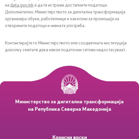
на
data.gov.mk
и да ги истражи достапните податоци.
Дополнително, Министерството за дигитална трансформација
Завршени конкурси
организира обуки, работилници и хакатони за промоција на
отворените податоци и нивната употреба.
Клучни активности
Контактирајте го Министерството или соодветната институција
доколку сметате дека некои податочни сетови недостасуваат.
Национален портал за е-услуги
Национална платформа за интероперабилоност
Централен регистар на население
Електронски систем за управување на документи
Министерство за дигитална трансформација
на Република Северна Македонија
Политики за сајбер безбедност
MKSafeNet проект
Корисни врски