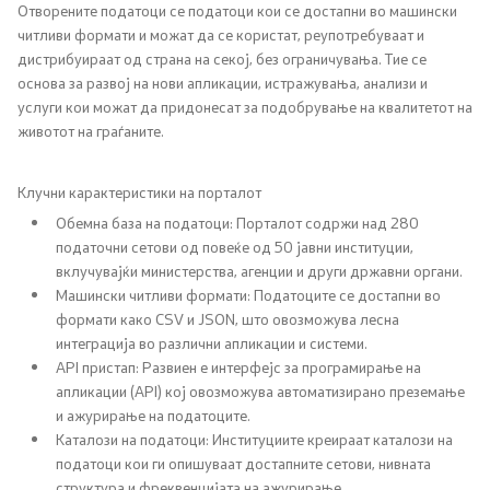
Закони
Отворените податоци се податоци кои се достапни во машински
читливи формати и можат да се користат, реупотребуваат и
дистрибуираат од страна на секој, без ограничувања. Тие се
Важечки стратегии
основа за развој на нови апликации, истражувања, анализи и
услуги кои можат да придонесат за подобрување на квалитетот на
Прописи
животот на граѓаните.
Документи
Клучни карактеристики на порталот
Обемна база на податоци: Порталот содржи над 280
Правилници
податочни сетови од повеќе од 50 јавни институции,
вклучувајќи министерства, агенции и други државни органи.
Машински читливи формати: Податоците се достапни во
Акти
формати како CSV и JSON, што овозможува лесна
интеграција во различни апликации и системи.
Ревизорски извештаи
API пристап: Развиен е интерфејс за програмирање на
апликации (API) кој овозможува автоматизирано преземање
Годишни планови
и ажурирање на податоците.
Каталози на податоци: Институциите креираат каталози на
податоци кои ги опишуваат достапните сетови, нивната
Извештаи
структура и фреквенцијата на ажурирање.