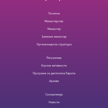
Отворени податоци
Почетна
Јавни набавки
Министерство
Министер
Дигитална Европа
Заменик министер
Организациска структура
Повеќе информации
Регулатива
Контакт
Клучни активности
Контакт
Програма за дигитална Европа
Архива
Изјава за пристапност
Соопштенија
MKD-GOV-CSIRT
Новости