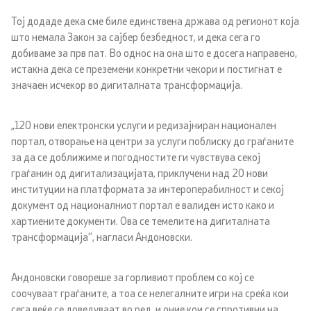
Тој додаде дека сме биле единствена држава од регионот која
Односи со јавност
што немала Закон за сајбер безбедност, и дека сега го
добиваме за прв пат. Во однос на она што е досега направено,
Соопштенија
истакна дека се преземени конкретни чекори и постигнат е
значаен исчекор во дигиталната трансформација.
Новости
„120 нови електронски услуги и редизајниран национален
Интервјуа
портал, отворање на центри за услуги поблиску до граѓаните
за да се доближиме и погодностите ги чувствува секој
Прес-конференции
граѓанин од дигитализацијата, приклучени над 20 нови
институции на платформата за интероперабилност и секој
документ од националниот портал е валиден исто како и
Слободен пристап до информации од јавен карактер
хартиените документи. Ова се темелите на дигиталната
трансформација’’, нагласи Андоновски.
Интегритет
Јавни расправи
Андоновски говореше за горливиот проблем со кој се
соочуваат граѓаните, а тоа се нелегалните игри на среќа кои
сега веќе се доведуваат во ред, и оние кои се спротивни на
Конкурси