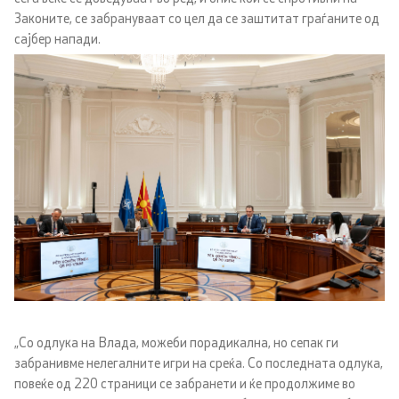
Законите, се забрануваат со цел да се заштитат граѓаните од
сајбер напади.
Завршени конкурси
Клучни активности
Национален портал за е-услуги
Национална платформа за интероперабилоност
Централен регистар на население
Електронски систем за управување на документи
Политики за сајбер безбедност
„Со одлука на Влада, можеби порадикална, но сепак ги
забранивме нелегалните игри на среќа. Со последната одлука,
MKSafeNet проект
повеќе од 220 страници се забранети и ќе продолжиме во