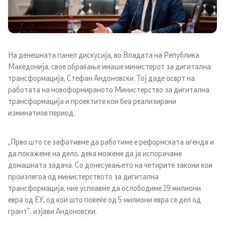
Закони
Важечки стратегии
Прописи
На денешната панел дискусија, во Владата на Република
Македонија, свое обраќање имаше министерот за дигитална
трансформација, Стефан Андоновски. Тој даде осврт на
Документи
работата на новоформираното Министерство за дигитална
трансформација и проектите кои беа реализирани
изминатиов период.
Правилници
Акти
„Прво што се зафативме да работиме е реформската агенда и
да покажеме на дело, дека можеме да ја испорачаме
Ревизорски извештаи
домашната задача. Со донесувањето на четирите закони кои
произлегоа од министерството за дигитална
трансформација, ние успеавме да ослободиме 19 милиони
Годишни планови
евра од ЕУ, од кои што повеќе од 5 милиони евра се дел од
грант’’, изјави Андоновски.
Извештаи