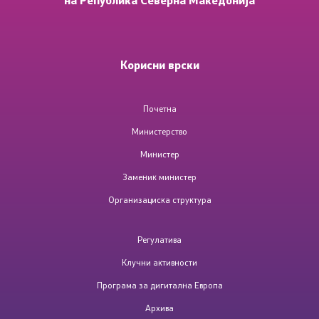
Документи за Сајбер Безбедност
За нас
Корисни врски
Почетна
Министерство
Со еден клик до сите услуги
Министер
Заменик министер
Организациска структура
Регулатива
Клучни активности
Програма за дигитална Европа
Архива