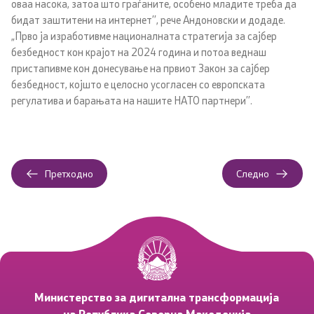
оваа насока, затоа што граѓаните, особено младите треба да
Отворени податоци
бидат заштитени на интернет’’, рече Андоновски и додаде.
„Прво ја изработивме националната стратегија за сајбер
Јавни набавки
безбедност кон крајот на 2024 година и потоа веднаш
пристапивме кон донесување на првиот Закон за сајбер
безбедност, којшто е целосно усогласен со европската
Дигитална Европа
регулатива и барањата на нашите НАТО партнери’’.
Повеќе информации
Претходно
Следно
Контакт
Контакт
Изјава за пристапност
MKD-GOV-CSIRT
Министерство за дигитална трансформација
на Република Северна Македонија