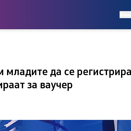
Документи
Мен
Правилници
тратегии
Акти
Ревизорски извештаи
м младите да се регистрира
Годишни планови
ираат за ваучер
Извештаи