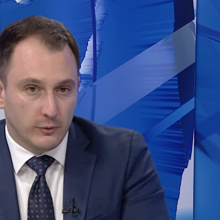
Европа
Контакт
нформации
Контакт
Изјава за пристапност