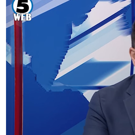
Клучни активности
Дигитална 
Национален портал за е-услуги
Повеќе и
Национална платформа за
интероперабилоност
Централен регистар на население
Електронски систем за управување
на документи
Политики за сајбер безбедност