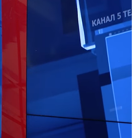
Конкурси
Завршени конкурси
MKD-GOV-CSIRT
Документи за Сајбер Безбедност
За нас