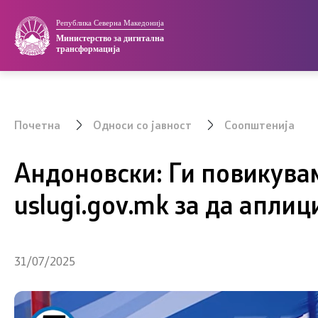
Република Северна Македонија
Министерство
Регулатива
Министерство за дигитална
трансформација
Мисија и визија
Закони
Организациска структура
Важечки с
Почетна
Односи со јавност
Соопштенија
Министер
Прописи
Андоновски: Ги повикува
Заменик министер
uslugi.gov.mk за да аплиц
Државен секретар
Центри за услуги ЕТУ
31/07/2025