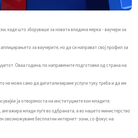
и, каде што зборуваше за новата владина мерка - ваучери за
 аплицирањето за ваучерите, но да си направат свој профил за
буџетот. Оваа година, по направените подготовки од страна на
Со еден клик до сите услуги
то не може само да дигитализираме услуги туку треба и да им
сувајќи ја отвореноста на институциите кон младите.
, ангажира млади луѓе во одбраната, а во нашето министерство
омен овозможуваме бесплатни интернет-зони, со фокус на