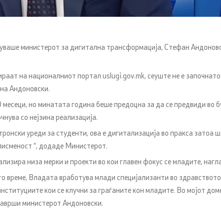
стуваше министерот за дигитална трансформација, Стефан Андоновск
трираат на националниот портал
uslugi
.
gov
.
mk
,
сеуште не е започнато
кна Андоновски.
0 месеци, но минатата година беше предоцна за да се предвиди во 
чнува со нејзина реализација.
тронски уреди за студенти, ова е дигитализација во пракса затоа ш
писменост “, додаде Министерот.
изира низа мерки и проекти во кои главен фокус се младите, нагла
сто време, Владата вработува млади специјализанти во здравството
е институциите кои се клучни за граѓаните кон младите. Во мојот д
заврши министерот Андоновски.