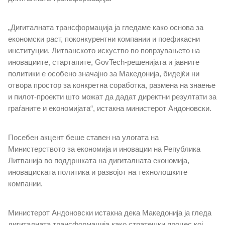
Односи со јавност
„Дигиталната трансформација ја гледаме како основа за
економски раст, поконкурентни компании и поефикасни
Соопштенија
институции. Литванското искуство во поврзувањето на
иновациите, стартапите,
GovTech
-решенијата и јавните
Новости
политики е особено значајно за Македонија, бидејќи ни
отвора простор за конкретна соработка, размена на знаење
и пилот-проекти што можат да дадат директни резултати за
Интервјуа
граѓаните и економијата“, истакна министерот Андоновски.
Прес-конференции
Посебен акцент беше ставен на улогата на
Слободен пристап до информации од јавен карактер
Министерството за економија и иновации на Република
Литванија во поддршката на дигиталната економија,
иновациската политика и развојот на технолошките
Интегритет
компании.
Јавни расправи
Министерот Андоновски истакна дека Македонија ја гледа
Конкурси
дигиталната трансформација како стратешки процес кој