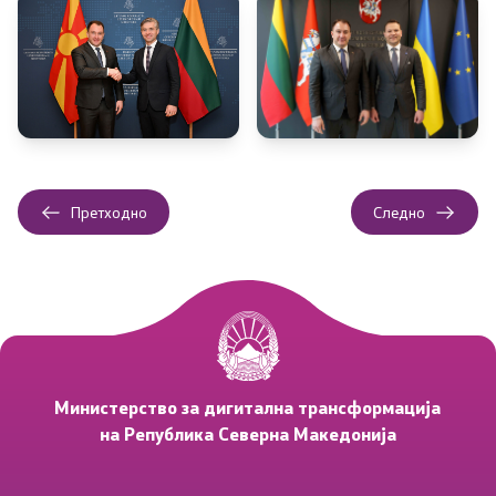
Документи за Сајбер Безбедност
За нас
Со еден клик до сите услуги
Претходно
Следно
Министерство за дигитална трансформација
на Република Северна Македонија