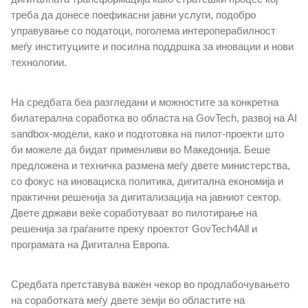
треба да донесе поефикасни јавни услуги, подобро
управување со податоци, поголема интероперабилност
Завршени конкурси
меѓу институциите и посилна поддршка за иновации и нови
технологии.
Клучни активности
На средбата беа разгледани и можностите за конкретна
Национален портал за е-услуги
билатерална соработка во областа на
GovTech
, развој на
AI
sandbox
-модели, како и подготовка на пилот-проекти што
Национална платформа за интероперабилоност
би можеле да бидат применливи во Македонија. Беше
предложена и техничка размена меѓу двете министерства,
со фокус на иновациска политика, дигитална економија и
Централен регистар на население
практични решенија за дигитализација на јавниот сектор.
Двете држави веќе соработуваат во пилотирање на
Електронски систем за управување на документи
решенија за граѓаните преку проектот
GovTech
4
All
и
програмата на Дигитална Европа.
Политики за сајбер безбедност
Средбата претставува важен чекор во продлабочувањето
MKSafeNet проект
на соработката меѓу двете земји во областите на