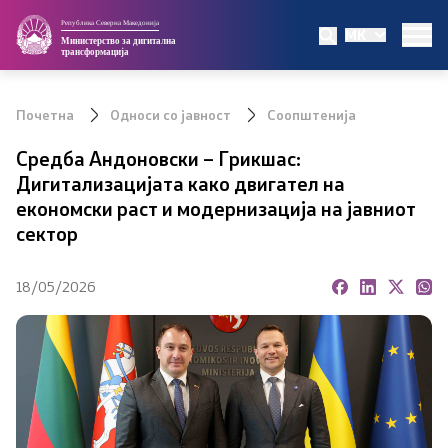
Република Северна Македонија
MK
Министерство
Министерство за дигитална
трансформација
Мисија и визија
Почетна
Односи со јавност
Соопштенија
Организациска структура
Средба Андоновски – Грикшас:
Дигитализацијата како двигател на
Министер
економски раст и модернизација на јавниот
сектор
Заменик министер
18/05/2026
Државен секретар
Центри за услуги ЕТУ
Регулатива