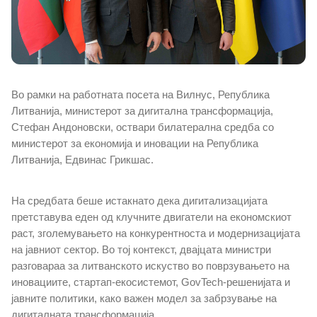
Закони
Важечки стратегии
Прописи
Во рамки на работната посета на Вилнус, Република
Литванија, министерот за дигитална трансформација,
Документи
Стефан Андоновски, оствари билатерална средба со
министерот за економија и иновации на Република
Правилници
Литванија, Едвинас Грикшас.
Акти
На средбата беше истакнато дека дигитализацијата
претставува еден од клучните двигатели на економскиот
Ревизорски извештаи
раст, зголемувањето на конкурентноста и модернизацијата
на јавниот сектор. Во тој контекст, двајцата министри
Годишни планови
разговараа за литванското искуство во поврзувањето на
иновациите, стартап-екосистемот,
GovTech
-решенијата и
јавните политики, како важен модел за забрзување на
Извештаи
дигиталната трансформација.