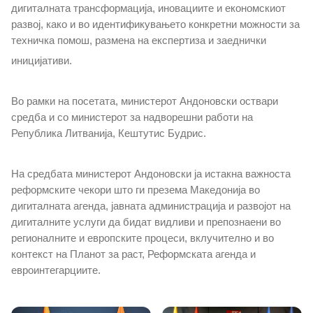
дигиталната трансформација, иновациите и економскиот
Отворени податоци
развој, како и во идентификувањето конкретни можности за
техничка помош, размена на експертиза и заеднички
Јавни набавки
иницијативи.
Дигитална Европа
Во рамки на посетата, министерот Андоновски оствари
средба и со министерот за надворешни работи на
Повеќе информации
Република Литванија, Кештутис Будрис.
На средбата министерот Андоновски ја истакна важноста
Контакт
реформските чекори што ги презема Македонија во
дигиталната агенда, јавната администрација и развојот на
Контакт
дигиталните услуги да бидат видливи и препознаени во
регионалните и европските процеси, вклучително и во
Изјава за пристапност
контекст на Планот за раст, Реформската агенда и
евроинтегарциите.
MKD-GOV-CSIRT